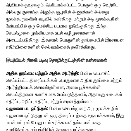
ஆவியாக்குவதாகும். ஆவியாக்கப்பட்ட பொருள் ஒரு வெற்றிட
அல்லது குறைந்த அழுத்த சூழலில் அணுக்கள் அல்லது
மூலக்கூறுகளின் வடிவில் நகர்கிறது மற்றும் அடி மூலக்கூறின்
மேற்பரப்பில் ஒரு மெல்லிய படமாக ஒடுங்குகிறது. இந்த
செயல்முறை முக்கியமாக உடல் வழிமுறைகளால்
அடையப்படுகிறது, இதனால் பொருளின் தூய்மையில் இரசாயன
எதிர்வினைகளின் செல்வாக்கைத் தவிர்க்கிறது.
இயற்பியல் நீராவி படிவு தொழில்நுட்பத்தின் நன்மைகள்
அதிக தூய்மை மற்றும் அதிக அடர்த்தி
: பி.வி.டி டெபாசிட்
செய்யப்பட்ட திரைப்படங்கள் பொதுவாக அதிக தூய்மை மற்றும்
அடர்த்தியைக் கொண்டுள்ளன, அவை பூச்சுகளின்
செயல்திறனை கணிசமாக மேம்படுத்தலாம், அதாவது உடைகள்
எதிர்ப்பு, அரிப்பு எதிர்ப்பு மற்றும் கடினத்தன்மை.
வலுவான பட ஒட்டுதல்
: பி.வி.டி செயல்முறை அடி மூலக்கூறில்
வலுவான ஒட்டுதலுடன் ஒரு திரைப்படத்தை உருவாக்கலாம், இது
பயன்பாட்டின் போது படம் உரிக்க எளிதல்ல என்பதை
உறுதிசெய்து, உற்பத்தியின் சேவை வாழ்க்கையை