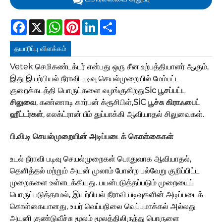
Facebook
X
WhatsApp
Pinterest
LinkedIn
Share
தயாரிப்பு விளக்கம்
Vetek செமிகண்டக்டர் என்பது ஒரு சீன உற்பத்தியாளர் ஆகும்,
இது இயற்பியல் நீராவி படிவு செயல்முறையில் மேம்பட்ட
குறைக்கடத்தி பொருட்களை வழங்குகிறது
Sic பூசப்பட்ட
சிலுவை
, கண்ணாடி கார்பன் க்ரூசிபிள்,
SiC பூச்சு கிராஃபைட்
ஹீட்டர்கள்
, எலக்ட்ரான் பீம் துப்பாக்கி ஆவியாதல் சிலுவைகள்.
பி.வி.டி செயல்முறையின் அடிப்படைக் கொள்கைகள்
உடல் நீராவி படிவு செயல்முறைகள் பொதுவாக ஆவியாதல்,
தெளித்தல் மற்றும் அயன் முலாம் போன்ற பல்வேறு குறிப்பிட்ட
முறைகளை உள்ளடக்கியது. பயன்படுத்தப்படும் முறையைப்
பொருட்படுத்தாமல், இயற்பியல் நீராவி படிவுகளின் அடிப்படைக்
கொள்கையானது, உயர் வெப்பநிலை வெப்பமாக்கல் அல்லது
அயனி குண்டுவீச்சு மூலம் மூலத்திலிருந்து பொருளை