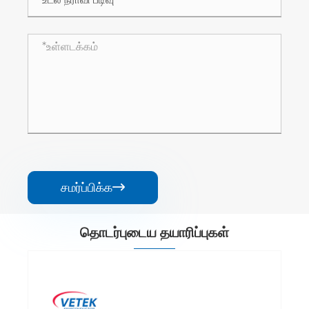
சமர்ப்பிக்க

தொடர்புடைய தயாரிப்புகள்