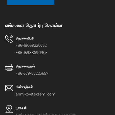
எங்களை தொடர்பு கொள்ள
தொலைபேசி
+86-18069220752
+86-15988690905
தொலைநகல்
+86-579-87223657
மின்னஞ்சல்
anny@veteksemi.com
முகவரி
வாங்டா சாலை, ஜியாங் தெரு, வுயி கவுண்டி,