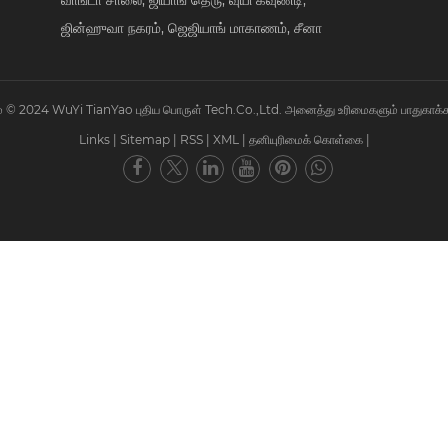
ஜின்ஹுவா நகரம், ஜெஜியாங் மாகாணம், சீனா
ிமை © 2024 WuYi TianYao புதிய பொருள் Tech.Co.,Ltd. அனைத்து உரிமைகளும் பாதுகாக்க
Links
|
Sitemap
|
RSS
|
XML
|
தனியுரிமைக் கொள்கை
|