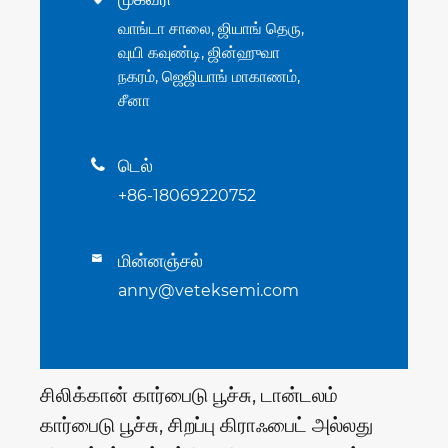
வாங்டா சாலை, ஜியாங் தெரு,
வுயி கவுண்டி, ஜின்ஹுவா
நகரம், ஜெஜியாங் மாகாணம்,
சீனா
டெல்

+86-18069220752
மின்னஞ்சல்

anny@veteksemi.com
சிலிக்கான் கார்பைடு பூச்சு, டான்டலம்
கார்பைடு பூச்சு, சிறப்பு கிராஃபைட் அல்லது